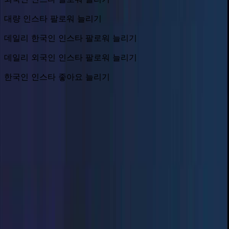
대량 인스타 팔로워 늘리기
데일리 한국인 인스타 팔로워 늘리기
데일리 외국인 인스타 팔로워 늘리기
한국인 인스타 좋아요 늘리기
상품 보러 가기
피카소의 컴퓨터
대표:
김의현
주소:
로즈프라자 경기도 성남시 분당구 야탑동 382-3
사업자등록번호:
840-30-01480
통신판매업신고:
2023-성남분당B-0636
연락처